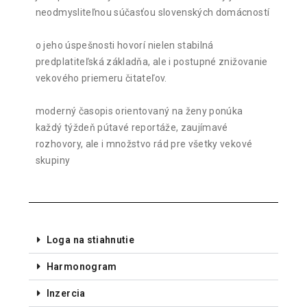
neodmysliteľnou súčasťou slovenských domácností
o jeho úspešnosti hovorí nielen stabilná
predplatiteľská základňa, ale i postupné znižovanie
vekového priemeru čitateľov.
moderný časopis orientovaný na ženy ponúka
každý týždeň pútavé reportáže, zaujímavé
rozhovory, ale i množstvo rád pre všetky vekové
skupiny
Loga na stiahnutie
Harmonogram
Inzercia