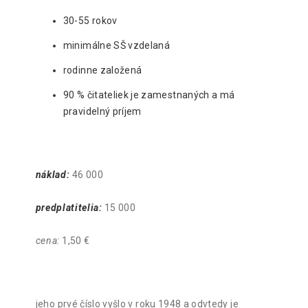
30-55 rokov
minimálne SŠ vzdelaná
rodinne založená
90 % čitateliek je zamestnaných a má
pravidelný príjem
náklad:
46 000
predplatitelia:
15 000
cena:
1,50 €
jeho prvé číslo vyšlo v roku 1948 a odvtedy je