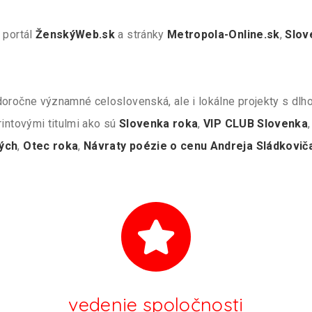
 portál
ŽenskýWeb.sk
a stránky
Metropola-Online.sk
,
Slov
oročne významné celoslovenská, ale i lokálne projekty s dlho
rintovými titulmi ako sú
Slovenka roka
,
VIP CLUB Slovenka
ých
,
Otec roka
,
Návraty poézie o cenu Andreja Sládkovič
vedenie spoločnosti