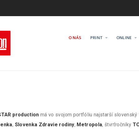
k
O NÁS
PRINT
ONLINE
STAR production
má vo svojom portfóliu najstarší slovenský
venka
,
Slovenka Zdravie rodiny
,
Metropola
, štvrťročníky
TO