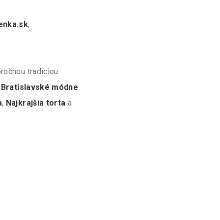
enka.sk
,
ročnou tradíciou
,
Bratislavské módne
a
,
Najkrajšia torta
a