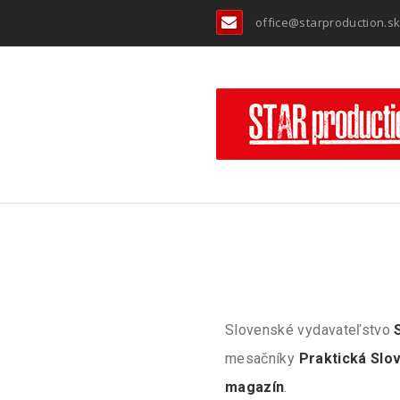
office@starproduction.s
Slovenské vydavateľstvo
mesačníky
Praktická Slo
magazín
.